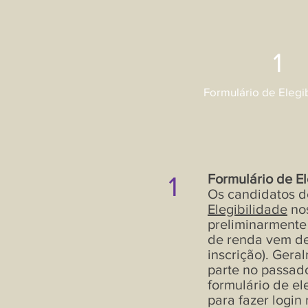
1
Formulário de Elegi
1
Formulário de El
Os candidatos 
Elegibilidade
nos
preliminarmente
de renda vem de
inscrição). Gera
parte no passado
formulário de el
para fazer login 