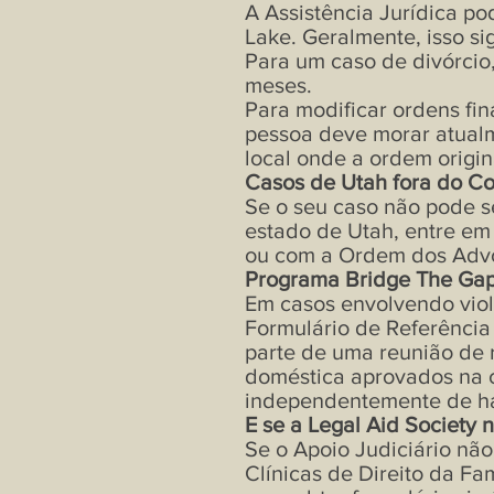
A Assistência Jurídica p
Lake. Geralmente, isso s
Para um caso de divórcio
meses.
Para modificar ordens fin
pessoa deve morar atual
local onde a ordem origina
Casos de Utah fora do C
Se o seu caso não pode s
estado de Utah, entre em
ou com a
Ordem dos Advo
Programa Bridge The Gap
Em casos envolvendo vio
Formulário de Referênci
parte de uma reunião de 
doméstica aprovados na 
independentemente de ha
E se a Legal Aid Society
Se o Apoio Judiciário não
Clínicas de Direito
da Fam