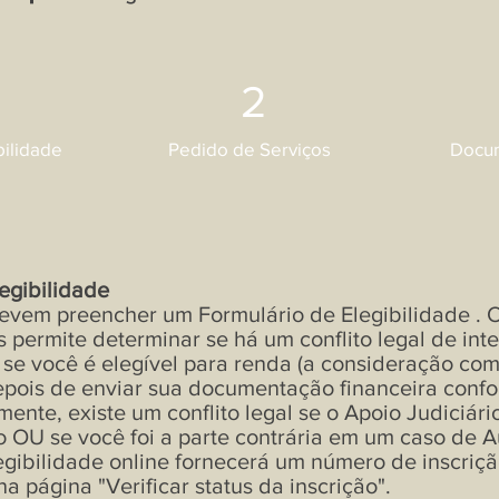
2
bilidade
Pedido de Serviços
Docum
egibilidade
devem preencher um
Formulário de Elegibilidade
. 
 permite determinar se há um conflito legal de inte
 se você é
elegível para renda
(a consideração comp
pois de enviar sua documentação financeira conf
lmente, existe um conflito legal se o Apoio Judiciár
 OU se você foi a parte contrária em um caso de Au
egibilidade online fornecerá um número de inscriç
na página "Verificar status da inscrição".